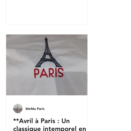
s'éveiller après l'hiver. Mais au-delà
du soleil et du romantisme
printanier, mai est aussi connu en
France comme le mois des vacances.
Avec plusieurs jours fériés
concentrés, de nombreux Parisiens
profitent des « ponts », prolongeant
stratégiquement leurs week-ends en
mini-vacances. Pour les visiteur
MeMa Paris
**Avril à Paris : Un
classique intemporel en