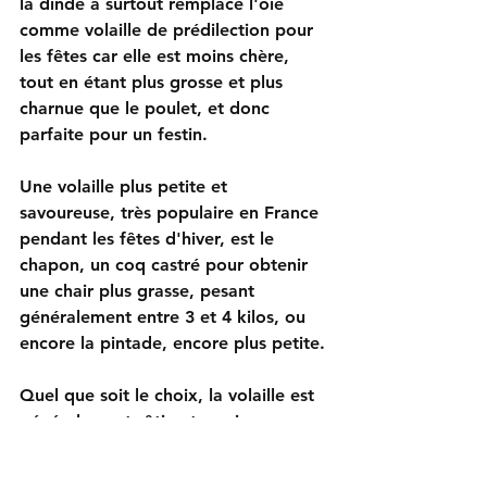
la dinde a surtout remplacé l'oie 
comme volaille de prédilection pour 
les fêtes car elle est moins chère, 
tout en étant plus grosse et plus 
charnue que le poulet, et donc 
parfaite pour un festin.
Une volaille plus petite et 
savoureuse, très populaire en France 
pendant les fêtes d'hiver, est le 
chapon, un coq castré pour obtenir 
une chair plus grasse, pesant 
généralement entre 3 et 4 kilos, ou 
encore la pintade, encore plus petite.
Quel que soit le choix, la volaille est 
généralement rôtie et servie avec 
une farce de Noël spéciale, 
traditionnellement composée de 