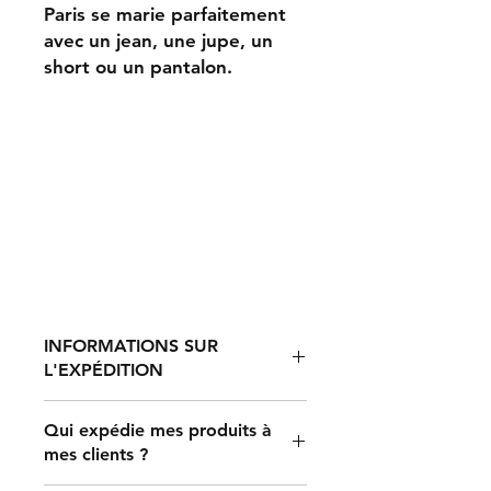
Paris se marie parfaitement
avec un jean, une jupe, un
short ou un pantalon.
INFORMATIONS SUR
L'EXPÉDITION
Qui expédie mes produits à
Le traitement d'une commande
mes clients ?
prend entre 2 et 7 jours, après quoi
elle est expédiée. Le délai de