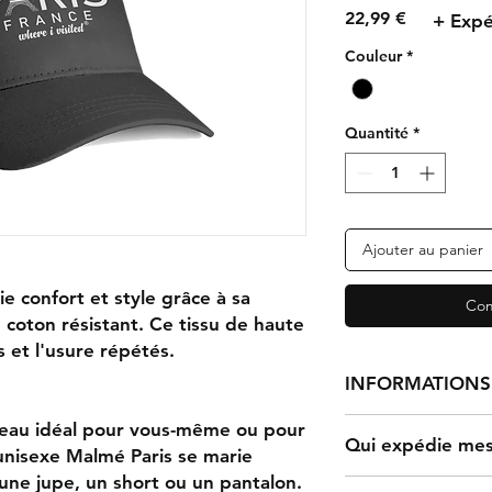
Prix
22,99 €
+ Expé
Couleur
*
Quantité
*
Ajouter au panier
e confort et style grâce à sa
Com
coton résistant. Ce tissu de haute
s et l'usure répétés.
INFORMATIONS 
deau idéal pour vous-même ou pour
Qui expédie mes 
Le traitement d'une
 unisexe Malmé Paris se marie
jours, après quoi el
une jupe, un short ou un pantalon.
Une fois qu'un clien