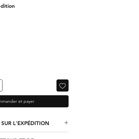
dition
mander et payer
SUR L'EXPÉDITION