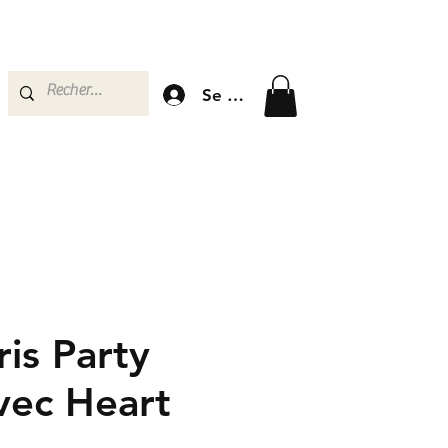
Se connecter
is Party
vec Heart