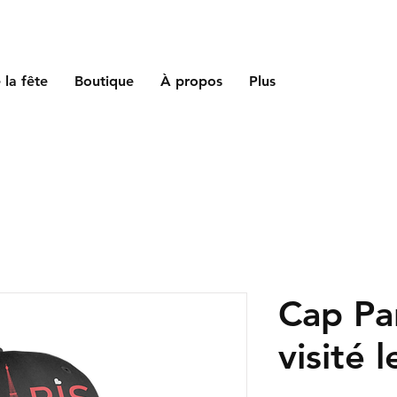
 la fête
Boutique
À propos
Plus
Cap Par
visité 