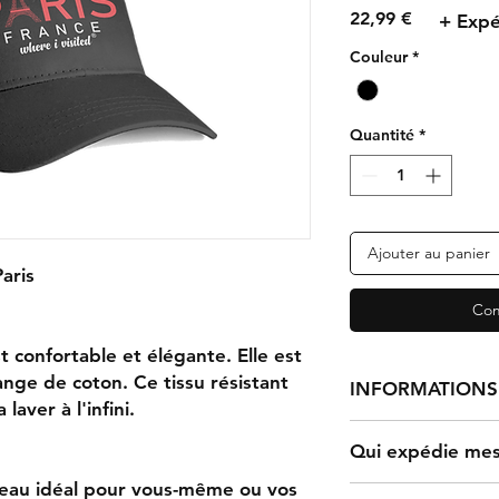
Prix
22,99 €
+ Expé
Couleur
*
Quantité
*
Ajouter au panier
aris
Com
 confortable et élégante. Elle est
nge de coton. Ce tissu résistant
INFORMATIONS 
laver à l'infini.
Qui expédie mes 
Le traitement d'une
jours, après quoi el
deau idéal pour vous-même ou vos
Une fois qu'un clien