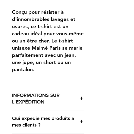
Conçu pour résister à
d'innombrables lavages et
usures, ce t-shirt est un
cadeau idéal pour vous-même
ou un être cher. Le t-shirt
unisexe Malmé Paris se marie
parfaitement avec un jean,
une jupe, un short ou un
pantalon.
INFORMATIONS SUR
L'EXPÉDITION
Qui expédie mes produits à
mes clients ?
Le traitement d'une commande
prend entre 2 et 7 jours, après quoi