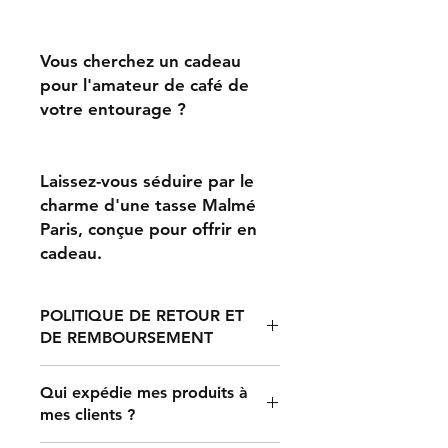
Vous cherchez un cadeau
pour l'amateur de café de
votre entourage ?
Laissez-vous séduire par le
charme d'une tasse Malmé
Paris, conçue pour offrir en
cadeau.
POLITIQUE DE RETOUR ET
DE REMBOURSEMENT
Toute réclamation concernant des
Qui expédie mes produits à
articles mal imprimés, endommagés
mes clients ?
ou défectueux doit être soumise
dans les 30 jours suivant la