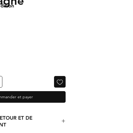
agne
dition
mander et payer
RETOUR ET DE
NT