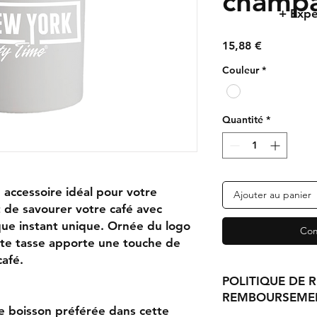
champ
+ Expé
Prix
15,88 €
Couleur
*
Quantité
*
 accessoire idéal pour votre
Ajouter au panier
 de savourer votre café avec
ue instant unique. Ornée du logo
Com
ette tasse apporte une touche de
café.
POLITIQUE DE 
REMBOURSEME
re boisson préférée dans cette