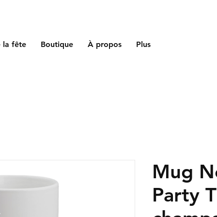
 la fête
Boutique
À propos
Plus
Mug N
Party 