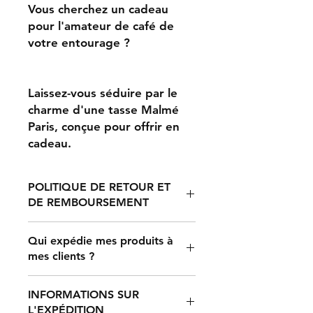
Vous cherchez un cadeau
pour l'amateur de café de
votre entourage ?
Laissez-vous séduire par le
charme d'une tasse Malmé
Paris, conçue pour offrir en
cadeau.
POLITIQUE DE RETOUR ET
DE REMBOURSEMENT
Toute réclamation concernant des
Qui expédie mes produits à
articles mal imprimés, endommagés
mes clients ?
ou défectueux doit être soumise
dans les 30 jours suivant la
Une fois qu'un client effectue un
réception du produit. Pour les colis
INFORMATIONS SUR
achat sur votre boutique en ligne
perdus pendant le transport, toute
L'EXPÉDITION
connectée à Printful, nos