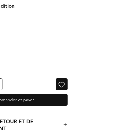
dition
mander et payer
RETOUR ET DE
NT