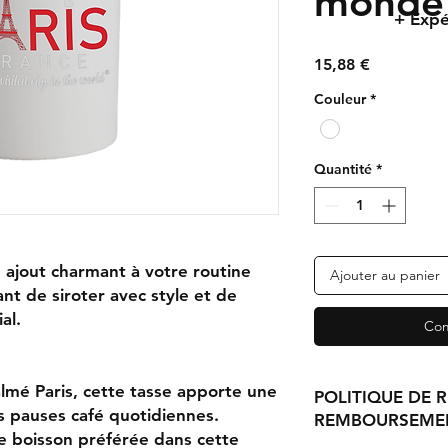
monde
+ Expé
Prix
15,88 €
Couleur
*
Quantité
*
 ajout charmant à votre routine
Ajouter au panier
t de siroter avec style et de
al.
Com
lmé Paris, cette tasse apporte une
POLITIQUE DE 
s pauses café quotidiennes.
REMBOURSEME
re boisson préférée dans cette