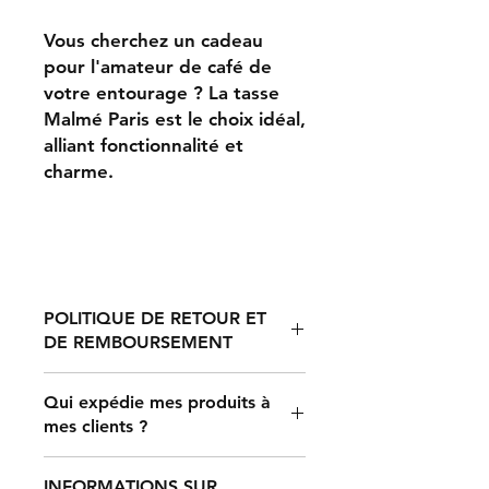
Vous cherchez un cadeau
pour l'amateur de café de
votre entourage ? La tasse
Malmé Paris est le choix idéal,
alliant fonctionnalité et
charme.
POLITIQUE DE RETOUR ET
DE REMBOURSEMENT
Toute réclamation concernant des
Qui expédie mes produits à
articles mal imprimés, endommagés
mes clients ?
ou défectueux doit être soumise
dans les 30 jours suivant la
Une fois qu'un client effectue un
réception du produit. Pour les colis
INFORMATIONS SUR