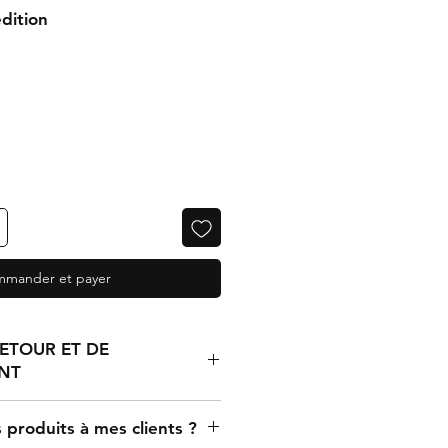
dition
mander et payer
RETOUR ET DE
NT
ncernant des articles mal
produits à mes clients ?
és ou défectueux doit être