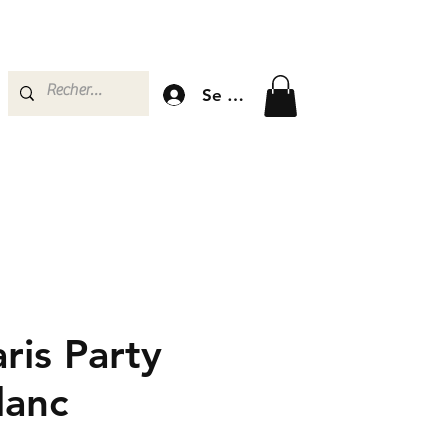
Se connecter
ris Party
lanc