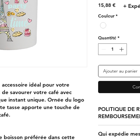
Prix
15,88 €
+ Expé
Couleur
*
Quantité
*
Ajouter au panier
 accessoire idéal pour votre
Com
 de savourer votre café avec
ue instant unique. Ornée du logo
ette tasse apporte une touche de
POLITIQUE DE 
café.
REMBOURSEME
Toute réclamation co
Qui expédie mes 
imprimés, endommag
re boisson préférée dans cette