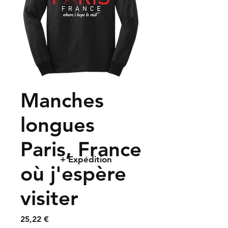
Manches
longues
Paris, France
+ Expédition
où j'espère
visiter
Prix
25,22 €