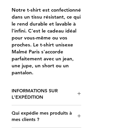
Notre t-shirt est confectionné
dans un tissu résistant, ce qui
le rend durable et lavable à
l'infini. C'est le cadeau idéal
pour vous-même ou vos
proches. Le t-shirt unisexe
Malmé Paris s'accorde
parfaitement avec un jean,
une jupe, un short ou un
pantalon.
INFORMATIONS SUR
L'EXPÉDITION
Qui expédie mes produits à
mes clients ?
Le traitement d'une commande
prend entre 2 et 7 jours, après quoi