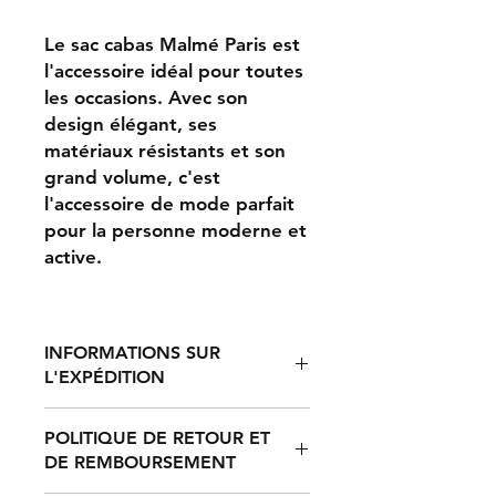
Le sac cabas Malmé Paris est
l'accessoire idéal pour toutes
les occasions. Avec son
design élégant, ses
matériaux résistants et son
grand volume, c'est
l'accessoire de mode parfait
pour la personne moderne et
active.
INFORMATIONS SUR
L'EXPÉDITION
POLITIQUE DE RETOUR ET
Le traitement d'une commande
DE REMBOURSEMENT
prend entre 2 et 7 jours, après quoi
elle est expédiée. Le délai de