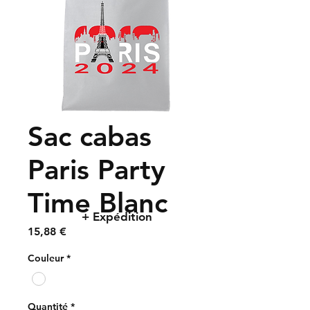
Sac cabas
Paris Party
Time Blanc
+ Expédition
Prix
15,88 €
Couleur
*
Quantité
*