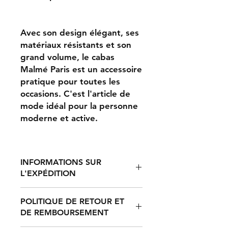
Avec son design élégant, ses
matériaux résistants et son
grand volume, le cabas
Malmé Paris est un accessoire
pratique pour toutes les
occasions. C'est l'article de
mode idéal pour la personne
moderne et active.
INFORMATIONS SUR
L'EXPÉDITION
POLITIQUE DE RETOUR ET
Le traitement d'une commande
DE REMBOURSEMENT
prend entre 2 et 7 jours, après quoi
elle est expédiée. Le délai de